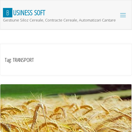
Skip
to
B
U
S
I
N
E
S
S
S
O
F
T
content
Gestiune Siloz Cereale, Contracte Cereale, Automatizari Cantare
Tag:
TRANSPORT