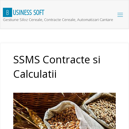
Skip
to
B
U
S
I
N
E
S
S
S
O
F
T
content
Gestiune Siloz Cereale, Contracte Cereale, Automatizari Cantare
SSMS Contracte si
Calculatii