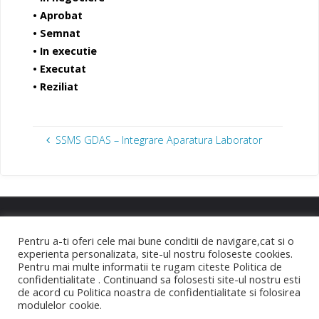
• Aprobat
• Semnat
• In executie
• Executat
• Reziliat
SSMS GDAS – Integrare Aparatura Laborator
Pentru a-ti oferi cele mai bune conditii de navigare,cat si o
PRODUSE
|
SERVICII
|
DESPRE NOI
|
experienta personalizata, site-ul nostru foloseste cookies.
PORTOFOLIU
|
POLITICA DE CONFIDENTIALITATE
Pentru mai multe informatii te rugam citeste Politica de
confidentialitate . Continuand sa folosesti site-ul nostru esti
de acord cu Politica noastra de confidentialitate si folosirea
©2026 Business Soft
modulelor cookie.