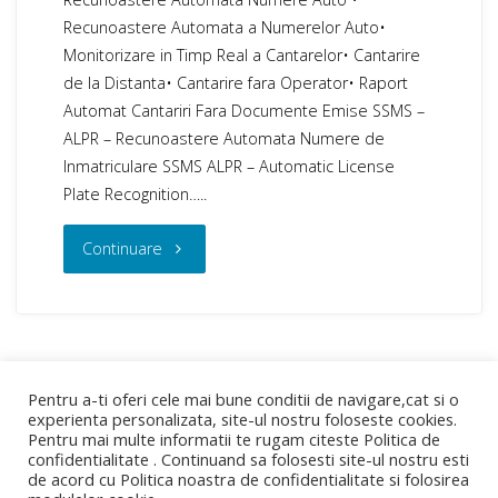
Recunoastere Automata a Numerelor Auto•
Monitorizare in Timp Real a Cantarelor• Cantarire
de la Distanta• Cantarire fara Operator• Raport
Automat Cantariri Fara Documente Emise SSMS –
ALPR – Recunoastere Automata Numere de
Inmatriculare SSMS ALPR – Automatic License
Plate Recognition…..
"SSMS
Continuare
ALPR
–
Recunoastere
Pentru a-ti oferi cele mai bune conditii de navigare,cat si o
experienta personalizata, site-ul nostru foloseste cookies.
Automata
Pentru mai multe informatii te rugam citeste Politica de
confidentialitate . Continuand sa folosesti site-ul nostru esti
de acord cu Politica noastra de confidentialitate si folosirea
Numere
PRODUSE
|
SERVICII
|
DESPRE NOI
|