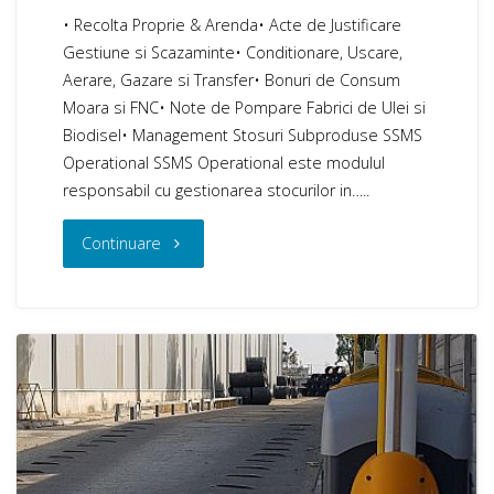
• Recolta Proprie & Arenda• Acte de Justificare
Gestiune si Scazaminte• Conditionare, Uscare,
Aerare, Gazare si Transfer• Bonuri de Consum
Moara si FNC• Note de Pompare Fabrici de Ulei si
Biodisel• Management Stosuri Subproduse SSMS
Operational SSMS Operational este modulul
responsabil cu gestionarea stocurilor in…..
"SSMS
Continuare
Operational
–
Gestionarea
stocurilor
in