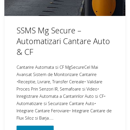
spatiile
de
SSMS Mg Secure –
depozitare"
Automatizari Cantare Auto
& CF
Cantarire Automata si CF MgSecureCel Mai
Avansat Sistem de Monitorizare Cantarire
•Receptie, Livrare, Transfer Cereale• Validare
Proces Prin Senzori IR, Semafoare si Video•
Inregistrare Automata a Cantaririlor Auto si CF•
Automatizare si Securizare Cantare Auto•
Integrare Cantare Feroviare• Integrare Cantare de
Flux Siloz si Barja…..