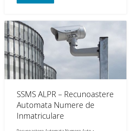
GateCONTROL
–
Management
si
Control
Trafic"
SSMS ALPR – Recunoastere
Automata Numere de
Inmatriculare
Recunoastere Automata Numere Auto •