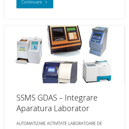
"SSMS
Continuare
Mg
Secure
–
Automatizari
Cantare
Auto
&
SSMS GDAS – Integrare
CF"
Aparatura Laborator
AUTOMATIZARE ACTIVITATE LABORATOARE DE