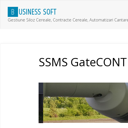
Skip
B
U
S
I
N
E
S
S
S
O
F
T
to
content
Gestiune Siloz Cereale, Contracte Cereale, Automatizari Cantar
SSMS GateCONTRO