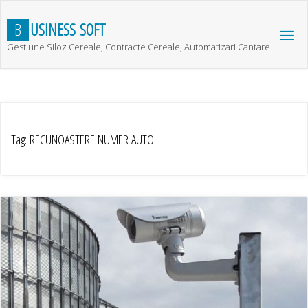
Skip
to
B
U
S
I
N
E
S
S
S
O
F
T
content
Gestiune Siloz Cereale, Contracte Cereale, Automatizari Cantare
Tag:
RECUNOASTERE NUMER AUTO