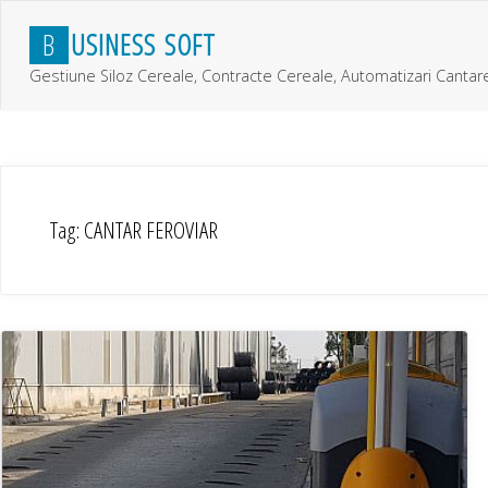
Skip
B
U
S
I
N
E
S
S
S
O
F
T
to
content
Gestiune Siloz Cereale, Contracte Cereale, Automatizari Cantar
Tag:
CANTAR FEROVIAR