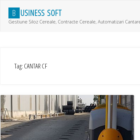
Skip
B
U
S
I
N
E
S
S
S
O
F
T
to
content
Gestiune Siloz Cereale, Contracte Cereale, Automatizari Cantar
Tag:
CANTAR CF