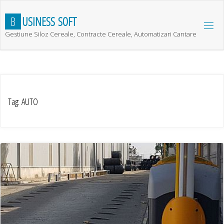
Skip
to
B
U
S
I
N
E
S
S
S
O
F
T
content
Gestiune Siloz Cereale, Contracte Cereale, Automatizari Cantare
Tag:
AUTO