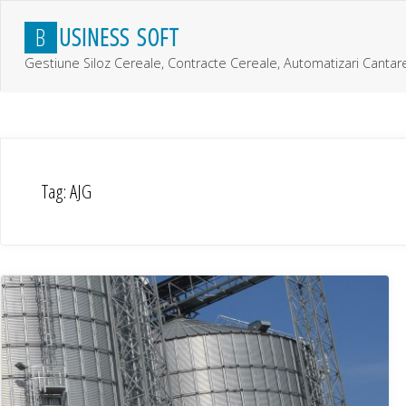
Skip
B
U
S
I
N
E
S
S
S
O
F
T
to
content
Gestiune Siloz Cereale, Contracte Cereale, Automatizari Cantar
Tag:
AJG