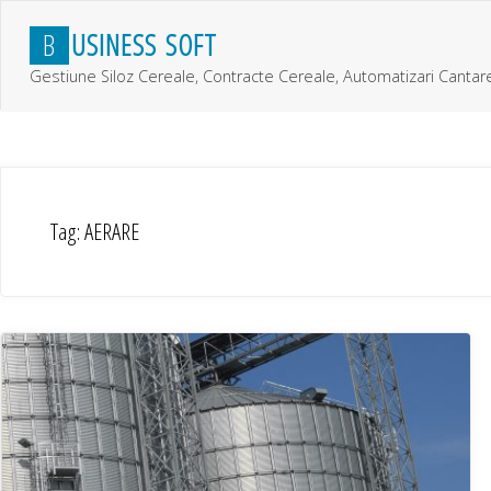
Skip
B
U
S
I
N
E
S
S
S
O
F
T
to
content
Gestiune Siloz Cereale, Contracte Cereale, Automatizari Cantar
Tag:
AERARE